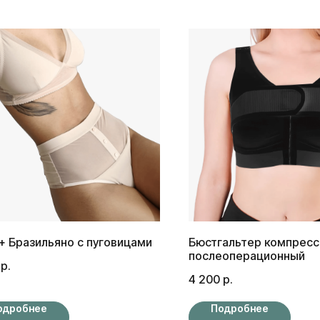
+ Бразильяно с пуговицами
Бюстгальтер компрес
послеоперационный
р.
4 200
р.
одробнее
Подробнее