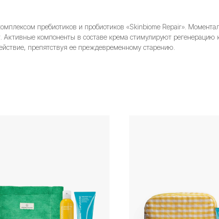
мплексом пребиотиков и пробиотиков «Skinbiome Repair». Моментал
т. Активные компоненты в составе крема стимулируют регенерацию
действие, препятствуя ее преждевременному старению.