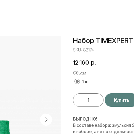
Набор TIMEXPERT
SKU:
82174
12 160
р.
Объем
1 шт
Купить
ВЫГОДНО!
В составе набора: эмульсия 
в наборе, а не по отдельнос