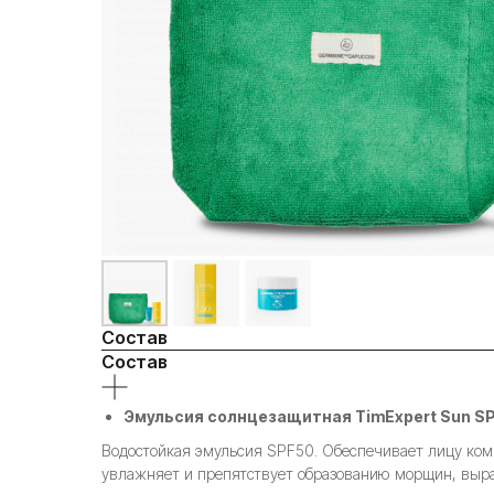
Состав
Состав
Эмульсия солнцезащитная TimExpert Sun SP
Водостойкая эмульсия SPF50. Обеспечивает лицу ком
увлажняет и препятствует образованию морщин, вырав