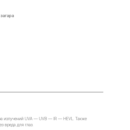
 загара
тра излучений UVA — UVB — IR — HEVL. Также
з вреда для глаз.