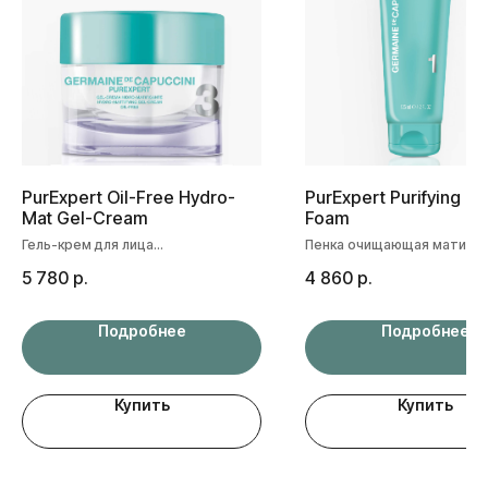
PurExpert Oil-Free Hydro-
PurExpert Purifying Ma
Mat Gel-Cream
Foam
Гель-крем для лица
Пенка очищающая матиру
с гидроматирующим эффектом
для лица
5 780
р.
4 860
р.
Подробнее
Подробнее
Купить
Купить