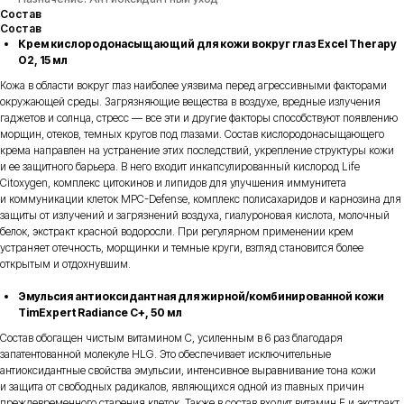
Состав
Состав
Крем кислородонасыщающий для кожи вокруг глаз Excel Therapy
O2, 15 мл
Кожа в области вокруг глаз наиболее уязвима перед агрессивными факторами
окружающей среды. Загрязняющие вещества в воздухе, вредные излучения
гаджетов и солнца, стресс — все эти и другие факторы способствуют появлению
морщин, отеков, темных кругов под глазами. Состав кислородонасыщающего
крема направлен на устранение этих последствий, укрепление структуры кожи
и ее защитного барьера. В него входит инкапсулированный кислород Life
Citoxygen, комплекс цитокинов и липидов для улучшения иммунитета
и коммуникации клеток MPC-Defense, комплекс полисахаридов и карнозина для
защиты от излучений и загрязнений воздуха, гиалуроновая кислота, молочный
белок, экстракт красной водоросли. При регулярном применении крем
устраняет отечность, морщинки и темные круги, взгляд становится более
открытым и отдохнувшим.
Эмульсия антиоксидантная для жирной/комбинированной кожи
TimExpert Radiance C+, 50 мл
Состав обогащен чистым витамином С, усиленным в 6 раз благодаря
запатентованной молекуле HLG. Это обеспечивает исключительные
антиоксидантные свойства эмульсии, интенсивное выравнивание тона кожи
и защита от свободных радикалов, являющихся одной из главных причин
преждевременного старения клеток. Также в состав входит витамин Е и экстракт