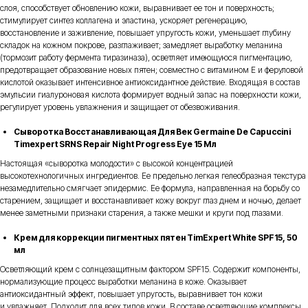
слоя, способствует обновлению кожи, выравнивает ее тон и поверхность;
стимулирует синтез коллагена и эластина, ускоряет регенерацию,
восстановление и заживление, повышает упругость кожи, уменьшает глубину
складок на кожном покрове, разглаживает; замедляет выработку меланина
(тормозит работу фермента тиразиназа), осветляет имеющуюся пигментацию,
предотвращает образование новых пятен; совместно с витамином Е и феруловой
кислотой оказывает интенсивное антиоксидантное действие. Входящая в состав
эмульсии гиалуроновая кислота формирует водный запас на поверхности кожи,
регулирует уровень увлажнения и защищает от обезвоживания.
Сыворотка Восстанавливающая Для Век Germaine De Capuccini
Timexpert SRNS Repair Night Progress Eye 15 Мл
Настоящая «сыворотка молодости» с высокой концентрацией
высокотехнологичных ингредиентов. Ее предельно легкая гелеобразная текстура
незамедлительно смягчает эпидермис. Ее формула, направленная на борьбу со
старением, защищает и восстанавливает кожу вокруг глаз днем и ночью, делает
менее заметными признаки старения, а также мешки и круги под глазами.
Крем для коррекции пигментных пятен TimExpert White SPF15, 50
мл
Осветляющий крем с солнцезащитным фактором SPF15. Содержит компоненты,
нормализующие процесс выработки меланина в коже. Оказывает
антиоксидантный эффект, повышает упругость, выравнивает тон кожи
и увлажняет. Подходит для всех типов кожи. В составе осветляющие комплексы