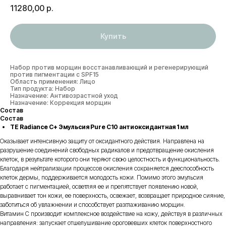
11280,00
р.
Купить
Набор против морщин восстанавливающий и регенерирующий
против пигментации с SPF15
Область применения: Лицо
Тип продукта: Набор
Назначение: Антивозрастной уход
Назначение: Коррекция морщин
Состав
Состав
TE Radiance C+ Эмульсия Pure C10 антиоксидантная 1 мл
Оказывает интенсивную защиту от оксидантного действия. Направлена на
разрушение соединений свободных радикалов и предотвращение окисления
клеток, в результате которого они теряют свою целостность и функциональность.
Благодаря нейтрализации процессов окисления сохраняется дееспособность
клеток дермы, поддерживается молодость кожи. Помимо этого эмульсия
работает с пигментацией, осветляя ее и препятствует появлению новой,
выравнивает тон кожи, ее поверхность, освежает, возвращает природное сияние,
заботиться об увлажнении и способствует разглаживанию морщин.
Витамин С производит комплексное воздействие на кожу, действуя в различных
направления: запускает отшелушивание ороговевших клеток поверхностного