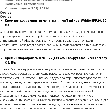
Назначение: Пигментация
Уровень защиты (SPF): SPF20
Состав
Состав
Крем для коррекции пигментных пятен TimExpert White SPF20, 50
мл
Осветляющий крем с солнцезащитным фактором SPF20. Содержит компоненты,
нормализующие процесс выработки меланина в коже. Оказывает
антиоксидантный эффект, повышает упругость, выравнивает тон кожи
и увлажняет. Подходит для всех типов кожи. В составе осветляющие комплексы
и производное витамина С, которое распадается в коже на чистый витамин.
Крем кислородонасыщающий для кожи вокруг глаз Excel Therapy
O2, 15 мл
Кожа в области вокруг глаз наиболее уязвима перед агрессивными факторами
окружающей среды. Загрязняющие вещества в воздухе, вредные излучения
гаджетов и солнца, стресс — все эти и другие факторы способствуют появлению
морщин, отеков, темных кругов под глазами. Состав кислородонасыщающего
крема направлен на устранение этих последствий, укрепление структуры кожи
и ее защитного барьера. В него входит инкапсулированный кислород Life
Citoxygen, комплекс цитокинов и липидов для улучшения иммунитета
и коммуникации клеток MPC-Defense, комплекс полисахаридов и карнозина для
защиты от излучений и загрязнений воздуха, гиалуроновая кислота, молочный
белок, экстракт красной водоросли. При регулярном применении крем