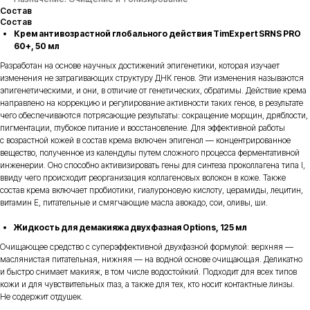
Состав
Состав
Крем антивозрастной глобального действия TimExpert SRNS PRO
60+, 50 мл
Разработан на основе научных достижений эпигенетики, которая изучает
изменения не затрагивающих структуру ДНК генов. Эти изменения называются
эпигенетическими, и они, в отличие от генетических, обратимы. Действие крема
направлено на коррекцию и регулирование активности таких генов, в результате
чего обеспечиваются потрясающие результаты: сокращение морщин, дряблости,
пигментации, глубокое питание и восстановление. Для эффективной работы
с возрастной кожей в состав крема включен эпигенол — концентрированное
вещество, полученное из календулы путем сложного процесса ферментативной
инженерии. Оно способно активизировать гены для синтеза проколлагена типа I,
ввиду чего происходит реорганизация коллагеновых волокон в коже. Также
состав крема включает пробиотики, гиалуроновую кислоту, церамиды, лецитин,
витамин Е, питательные и смягчающие масла авокадо, сои, оливы, ши.
Жидкость для демакияжа двухфазная Options, 125 мл
Очищающее средство с суперэффективной двухфазной формулой: верхняя —
маслянистая питательная, нижняя — на водной основе очищающая. Деликатно
и быстро снимает макияж, в том числе водостойкий. Подходит для всех типов
кожи и для чувствительных глаз, а также для тех, кто носит контактные линзы.
Не содержит отдушек.